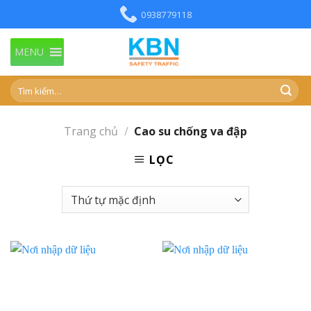
Skip
0938779118
to
content
MENU
Trang chủ
/
Cao su chống va đập
LỌC