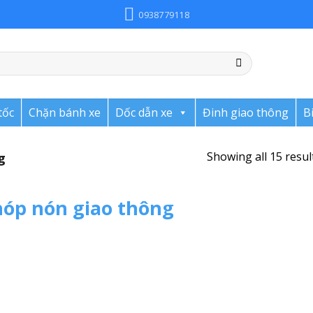
0938779118
tốc
Chặn bánh xe
Dốc dẫn xe
Đinh giao thông
B
Showing all 15 resul
g
óp nón giao thông