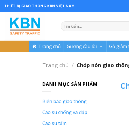
Skip
THIẾT BỊ GIAO THÔNG KBN VIỆT NAM
to
content
Trang chủ
Gương cầu lồi
Gờ giảm 
Trang chủ
/
Chóp nón giao thôn
Ch
DANH MỤC SẢN PHẨM
Biển báo giao thông
Cao su chống va đập
Cao su tấm