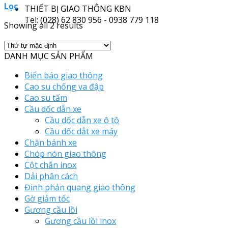
Lọc
THIẾT BỊ GIAO THÔNG KBN
Tel: (028) 62 830 956 - 0938 779 118
Showing all 2 results
DANH MỤC SẢN PHẨM
Biển báo giao thông
Cao su chống va đập
Cao su tấm
Cầu dốc dẫn xe
Cầu dốc dẫn xe ô tô
Cầu dốc dắt xe máy
Chặn bánh xe
Chóp nón giao thông
Cột chắn inox
Dải phân cách
Đinh phản quang giao thông
Gờ giảm tốc
Gương cầu lồi
Gương cầu lồi inox