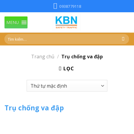
Skip
0938779118
to
content
MENU
Trang chủ
/
Trụ chống va đập
LỌC
Trụ chống va đập