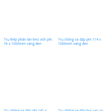
Trụ thép phân làn treo xích phi
Trụ chống va đập phi 114 x
76 x 1000mm vàng đen
1000mm vàng đen
Trụ chống va đập phi 141 x
Trụ chống va đập bọc cao su