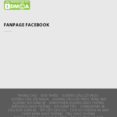
FANPAGE FACEBOOK
TRANG CHỦ
GIỚI THIỆU
GƯƠNG CẦU LỒI INOX
GƯƠNG CẦU LỒI NHỰA
GƯƠNG CẦU LỒI TREO TRẦN 360
GƯƠNG SOI GẦM XE
ĐINH PHẢN QUANG GIAO THÔNG
BIỂN BÁO GIAO THÔNG
GỜ GIẢM TỐC
CHẶN BÁNH XE
CẦU DỐC DẪN XE
ỐP CỘT CAO SU
CAO SU CHỐNG VA ĐẬP
CHÓP NÓN GIAO THÔNG
TRỤ GIAO THÔNG