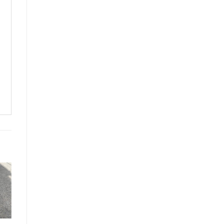
Trụ phân làn
giao thông nhựa
cao 75 x 25cm
phản quang Việt
Nam