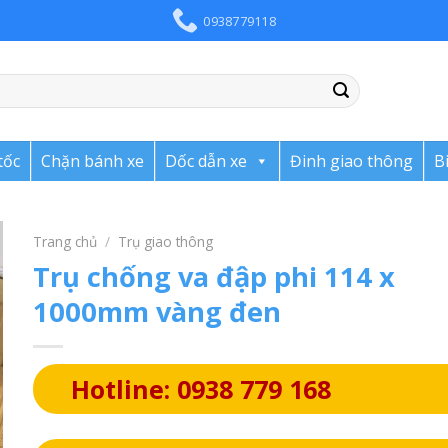
0938779118
tốc
Chặn bánh xe
Dốc dẫn xe
Đinh giao thông
B
Trang chủ
/
Trụ giao thông
Trụ chống va đập phi 114 x
1000mm vàng đen
Hotline: 0938 779 168