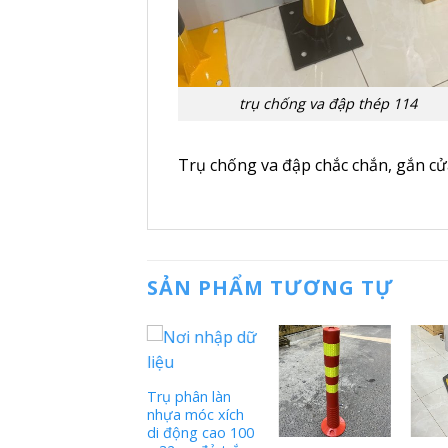
trụ chống va đập thép 114
Trụ chống va đập chắc chắn, gắn cử
SẢN PHẨM TƯƠNG TỰ
Thùng chống va
đập giao thông
Trụ phân làn
nhựa PCS2 L900
nhựa móc xích
x W900 x
di động cao 100
H900mm Hàn