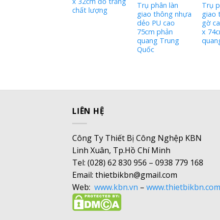
x 32cm đỏ trắng
Trụ phân làn
Trụ p
Quốc
chất lượng
giao thông nhựa
giao 
dẻo PU cao
gờ c
75cm phản
x 74
quang Trung
quan
Quốc
LIÊN HỆ
Công Ty Thiết Bị Công Nghệp KBN
Linh Xuân, Tp.Hồ Chí Minh
Tel: (028) 62 830 956 – 0938 779 168
Email: thietbikbn@gmail.com
Web:
www.kbn.vn
–
www.thietbikbn.co