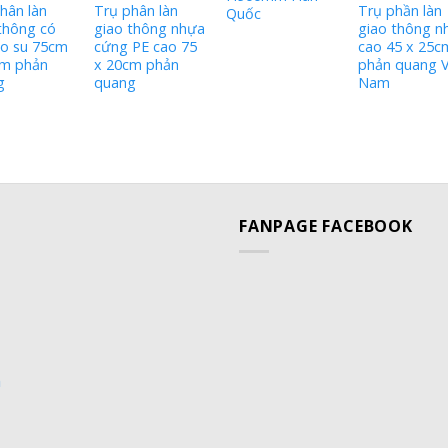
hân làn
Trụ phân làn
Trụ phần làn
Quốc
thông có
giao thông nhựa
giao thông n
ao su 75cm
cứng PE cao 75
cao 45 x 25c
cm phản
x 20cm phản
phản quang V
g
quang
Nam
FANPAGE FACEBOOK
m