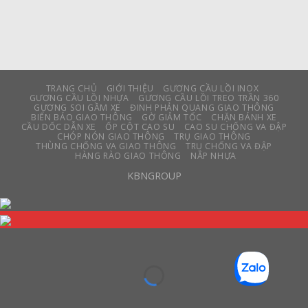
TRANG CHỦ
GIỚI THIỆU
GƯƠNG CẦU LỒI INOX
GƯƠNG CẦU LỒI NHỰA
GƯƠNG CẦU LỒI TREO TRẦN 360
GƯƠNG SOI GẦM XE
ĐINH PHẢN QUANG GIAO THÔNG
BIỂN BÁO GIAO THÔNG
GỜ GIẢM TỐC
CHẶN BÁNH XE
CẦU DỐC DẪN XE
ỐP CỘT CAO SU
CAO SU CHỐNG VA ĐẬP
CHÓP NÓN GIAO THÔNG
TRỤ GIAO THÔNG
THÙNG CHỐNG VA GIAO THÔNG
TRỤ CHỐNG VA ĐẬP
HÀNG RÀO GIAO THÔNG
NẮP NHỰA
KBNGROUP