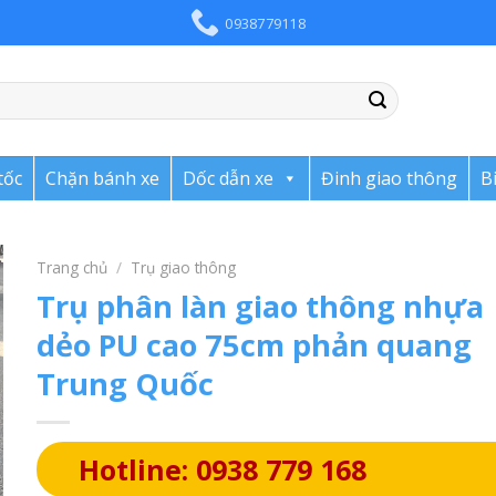
0938779118
tốc
Chặn bánh xe
Dốc dẫn xe
Đinh giao thông
B
Trang chủ
/
Trụ giao thông
Trụ phân làn giao thông nhựa
dẻo PU cao 75cm phản quang
Trung Quốc
Hotline: 0938 779 168