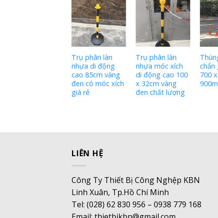
Trụ phân làn
giao thông nhựa
đế cao su di
động cao 120 x
Trụ phân làn
Trụ phân làn
Thùn
40cm
nhựa di động
nhựa móc xích
chấn 
cao 85cm vàng
di động cao 100
700 x
đen có móc xích
x 32cm vàng
900
giá rẻ
đen chất lượng
LIÊN HỆ
Công Ty Thiết Bị Công Nghệp KBN
Linh Xuân, Tp.Hồ Chí Minh
Tel: (028) 62 830 956 – 0938 779 168
Email: thietbikbn@gmail.com