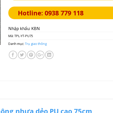
Hotline: 0938 779 118
Nhập khẩu: KBN
Mã:
TPL-YT-PU75
Danh mục:
Trụ giao thông
thông nhựa dẻo PU cao 75cm