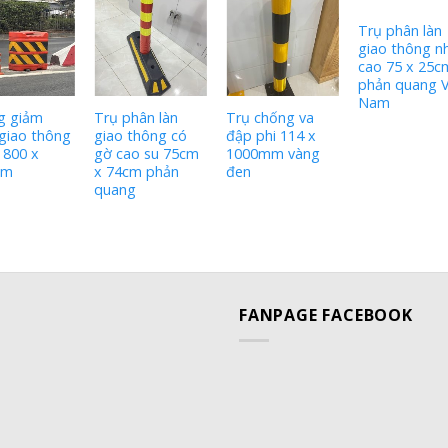
Trụ phân làn
giao thông n
cao 75 x 25c
phản quang V
Nam
g giảm
Trụ phân làn
Trụ chống va
giao thông
giao thông có
đập phi 114 x
 800 x
gờ cao su 75cm
1000mm vàng
mm
x 74cm phản
đen
quang
FANPAGE FACEBOOK