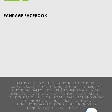
FANPAGE FACEBOOK
TRANG CHỦ
GIỚI THIỆU
GƯƠNG CẦU LỒI INOX
GƯƠNG CẦU LỒI NHỰA
GƯƠNG CẦU LỒI TREO TRẦN 360
GƯƠNG SOI GẦM XE
ĐINH PHẢN QUANG GIAO THÔNG
BIỂN BÁO GIAO THÔNG
GỜ GIẢM TỐC
CHẶN BÁNH XE
CẦU DỐC DẪN XE
ỐP CỘT CAO SU
CAO SU CHỐNG VA ĐẬP
CHÓP NÓN GIAO THÔNG
TRỤ GIAO THÔNG
THÙNG CHỐNG VA GIAO THÔNG
TRỤ CHỐNG VA ĐẬP
HÀNG RÀO GIAO THÔNG
NẮP NHỰA