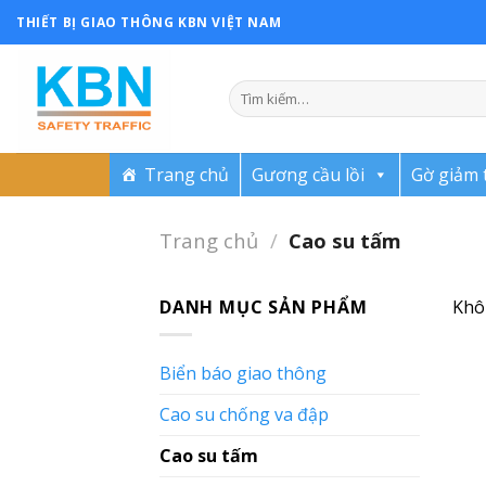
Skip
THIẾT BỊ GIAO THÔNG KBN VIỆT NAM
to
content
Trang chủ
Gương cầu lồi
Gờ giảm 
Trang chủ
/
Cao su tấm
DANH MỤC SẢN PHẨM
Khô
Biển báo giao thông
Cao su chống va đập
Cao su tấm