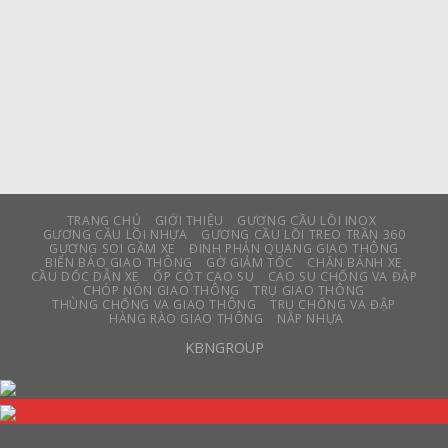
TRANG CHỦ
GIỚI THIỆU
GƯƠNG CẦU LỒI INOX
GƯƠNG CẦU LỒI NHỰA
GƯƠNG CẦU LỒI TREO TRẦN 360
GƯƠNG SOI GẦM XE
ĐINH PHẢN QUANG GIAO THÔNG
BIỂN BÁO GIAO THÔNG
GỜ GIẢM TỐC
CHẶN BÁNH XE
CẦU DỐC DẪN XE
ỐP CỘT CAO SU
CAO SU CHỐNG VA ĐẬP
CHÓP NÓN GIAO THÔNG
TRỤ GIAO THÔNG
THÙNG CHỐNG VA GIAO THÔNG
TRỤ CHỐNG VA ĐẬP
HÀNG RÀO GIAO THÔNG
NẮP NHỰA
KBNGROUP