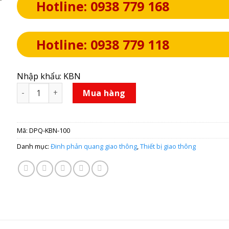
Hotline: 0938 779 168
Hotline: 0938 779 118
Nhập khẩu: KBN
Đinh phản quang giao thông nhôm KBN 100 x 100mm chân
Mua hàng
Mã:
DPQ-KBN-100
Danh mục:
Đinh phản quang giao thông
,
Thiết bị giao thông