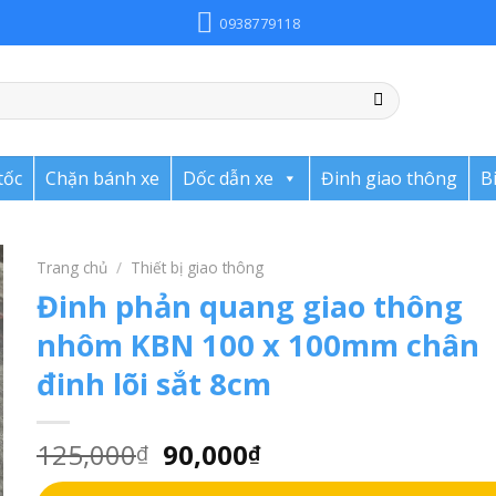
0938779118
tốc
Chặn bánh xe
Dốc dẫn xe
Đinh giao thông
B
Trang chủ
/
Thiết bị giao thông
Đinh phản quang giao thông
nhôm KBN 100 x 100mm chân
đinh lõi sắt 8cm
125,000
90,000
₫
₫