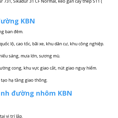
r 731, Sikadur 31 CF Normal, keo gắn cấy thép 511 (
đường KBN
ng ban đêm.
quốc lộ, cao tốc, bãi xe, khu dân cư, khu công nghiệp.
hiếu sáng, mưa lớn, sương mù.
ường cong, khu vực giao cắt, nút giao nguy hiểm.
 tạo hạ tầng giao thông.
đinh đường nhôm KBN
i vị trí lắp.