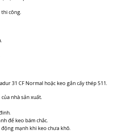
thi công.
.
.
kadur 31 CF Normal hoặc keo gắn cấy thép 511.
 của nhà sản xuất.
đinh.
ạnh để keo bám chắc.
c động mạnh khi keo chưa khô.