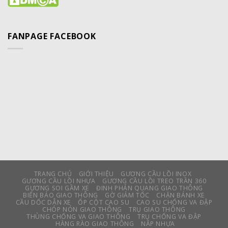
FANPAGE FACEBOOK
TRANG CHỦ
GIỚI THIỆU
GƯƠNG CẦU LỒI INOX
GƯƠNG CẦU LỒI NHỰA
GƯƠNG CẦU LỒI TREO TRẦN 360
GƯƠNG SOI GẦM XE
ĐINH PHẢN QUANG GIAO THÔNG
BIỂN BÁO GIAO THÔNG
GỜ GIẢM TỐC
CHẶN BÁNH XE
CẦU DỐC DẪN XE
ỐP CỘT CAO SU
CAO SU CHỐNG VA ĐẬP
CHÓP NÓN GIAO THÔNG
TRỤ GIAO THÔNG
THÙNG CHỐNG VA GIAO THÔNG
TRỤ CHỐNG VA ĐẬP
HÀNG RÀO GIAO THÔNG
NẮP NHỰA