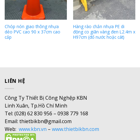
Chóp nón giao thông nhựa
Hàng rào chắn nhựa PE di
dẻo PVC cao 90 x 37cm cao
động co giãn vàng đen L2.4m x
cấp
H97cm (đổ nước hoặc cát)
LIÊN HỆ
Công Ty Thiết Bị Công Nghệp KBN
Linh Xuân, Tp.Hồ Chí Minh
Tel: (028) 62 830 956 – 0938 779 168
Email: thietbikbn@gmail.com
Web:
www.kbn.vn
–
www.thietbikbn.com