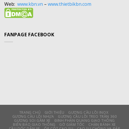
Web:
www.kbn.vn
–
www.thietbikbn.com
FANPAGE FACEBOOK
TRANG CHỦ
GIỚI THIỆU
GƯƠNG CẦU LỒI INOX
GƯƠNG CẦU LỒI NHỰA
GƯƠNG CẦU LỒI TREO TRẦN 360
GƯƠNG SOI GẦM XE
ĐINH PHẢN QUANG GIAO THÔNG
BIỂN BÁO GIAO THÔNG
GỜ GIẢM TỐC
CHẶN BÁNH XE
CẦU DỐC DẪN XE
ỐP CỘT CAO SU
CAO SU CHỐNG VA ĐẬP