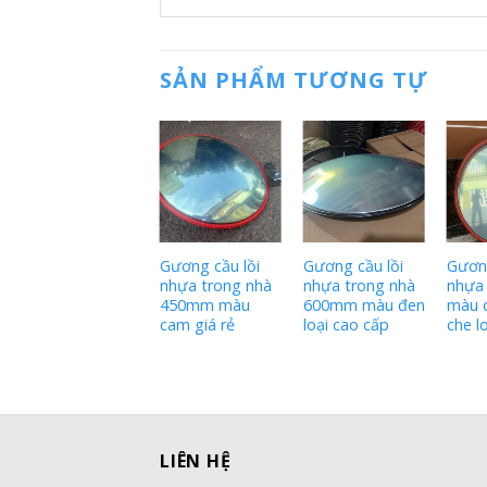
SẢN PHẨM TƯƠNG TỰ
Gương cầu lồi
nhựa 1000mm
màu cam có mái
che giá rẻ
Gương cầu lồi
Gương cầu lồi
Gương
nhựa trong nhà
nhựa trong nhà
nhựa
450mm màu
600mm màu đen
màu 
cam giá rẻ
loại cao cấp
che l
LIÊN HỆ