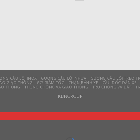
m
ƠNG CẦU LỒI INOX
GƯƠNG CẦU LỒI NHỰA
GƯƠNG CẦU LỒI TREO T
BÁO GIAO THÔNG
GỜ GIẢM TỐC
CHẶN BÁNH XE
CẦU DỐC DẪN XE
IAO THÔNG
THÙNG CHỐNG VA GIAO THÔNG
TRỤ CHỐNG VA ĐẬP
H
KBNGROUP