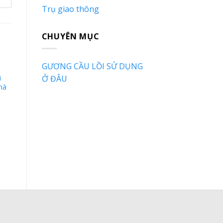
Trụ giao thông
CHUYÊN MỤC
GƯƠNG CẦU LỒI SỬ DỤNG
Ở ĐÂU
i
Gương cầu lồi
hà
nhựa 600mm
màu cam có mái
che loại cao cấp