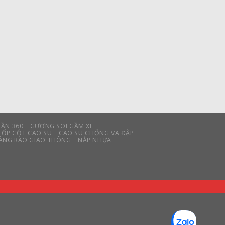
RẦN 360
GƯƠNG SOI GẦM XE
ỐP CỘT CAO SU
CAO SU CHỐNG VA ĐẬP
ÀNG RÀO GIAO THÔNG
NẮP NHỰA