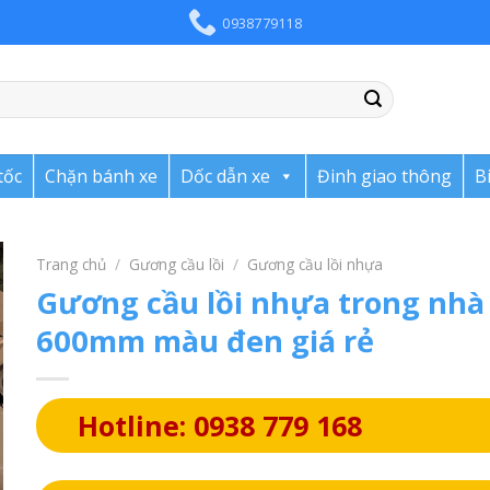
0938779118
tốc
Chặn bánh xe
Dốc dẫn xe
Đinh giao thông
B
Trang chủ
/
Gương cầu lồi
/
Gương cầu lồi nhựa
Gương cầu lồi nhựa trong nhà
600mm màu đen giá rẻ
Hotline: 0938 779 168