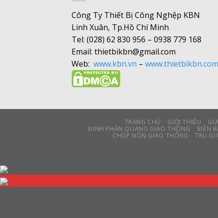
Công Ty Thiết Bị Công Nghệp KBN
Linh Xuân, Tp.Hồ Chí Minh
Tel: (028) 62 830 956 – 0938 779 168
Email: thietbikbn@gmail.com
Web:
www.kbn.vn
–
www.thietbikbn.co
TRANG CHỦ
GIỚI THIỆU
GƯ
ĐINH PHẢN QUANG GIAO THÔNG
BIỂN 
CHÓP NÓN GIAO THÔNG
TRỤ G