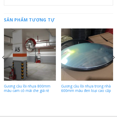
SẢN PHẨM TƯƠNG TỰ
Gương cầu lồi nhựa 800mm
Gương cầu lồi nhựa trong nhà
màu cam có mái che giá rẻ
600mm màu đen loại cao cấp