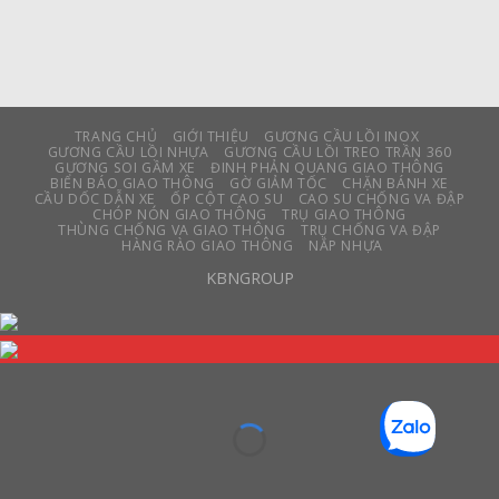
TRANG CHỦ
GIỚI THIỆU
GƯƠNG CẦU LỒI INOX
GƯƠNG CẦU LỒI NHỰA
GƯƠNG CẦU LỒI TREO TRẦN 360
GƯƠNG SOI GẦM XE
ĐINH PHẢN QUANG GIAO THÔNG
BIỂN BÁO GIAO THÔNG
GỜ GIẢM TỐC
CHẶN BÁNH XE
CẦU DỐC DẪN XE
ỐP CỘT CAO SU
CAO SU CHỐNG VA ĐẬP
CHÓP NÓN GIAO THÔNG
TRỤ GIAO THÔNG
THÙNG CHỐNG VA GIAO THÔNG
TRỤ CHỐNG VA ĐẬP
HÀNG RÀO GIAO THÔNG
NẮP NHỰA
KBNGROUP