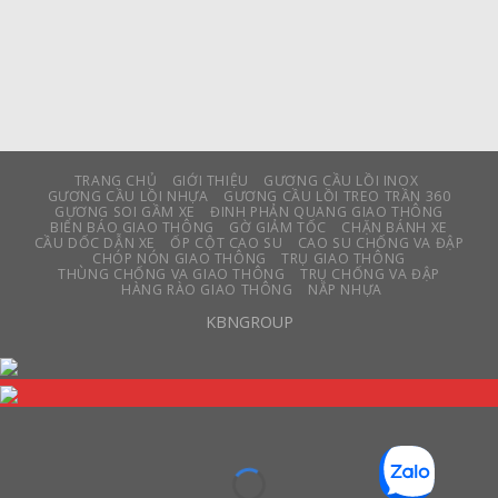
TRANG CHỦ
GIỚI THIỆU
GƯƠNG CẦU LỒI INOX
GƯƠNG CẦU LỒI NHỰA
GƯƠNG CẦU LỒI TREO TRẦN 360
GƯƠNG SOI GẦM XE
ĐINH PHẢN QUANG GIAO THÔNG
BIỂN BÁO GIAO THÔNG
GỜ GIẢM TỐC
CHẶN BÁNH XE
CẦU DỐC DẪN XE
ỐP CỘT CAO SU
CAO SU CHỐNG VA ĐẬP
CHÓP NÓN GIAO THÔNG
TRỤ GIAO THÔNG
THÙNG CHỐNG VA GIAO THÔNG
TRỤ CHỐNG VA ĐẬP
HÀNG RÀO GIAO THÔNG
NẮP NHỰA
KBNGROUP