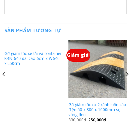
SẢN PHẨM TƯƠNG TỰ
Gờ giảm tốc xe tải và container
Giảm giá!
KBN-640 dài cao 6cm x W640
x L50cm
Gờ giảm tốc có 2 rãnh luồn cáp
điện 50 x 300 x 1000mm sọc
vàng đen
330,000
₫
250,000
₫