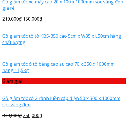
Gờ giảm tốc xe máy cao 20 x 100 x 1000mm sọc vàng đen
giá rẻ
210,000
₫
150,000
₫
Gờ giảm tốc tô tô KBS-350 cao 5cm x W35 x L50cm hàng
chất lượng
Gờ giảm tốc ô tô bằng cao su cao 70 x 350 x 1000mm
nặng 11,5kg
Giảm giá!
Gờ giảm tốc có 2 rãnh luồn cáp điện 50 x 300 x 1000mm
sọc vàng đen
330,000
₫
250,000
₫