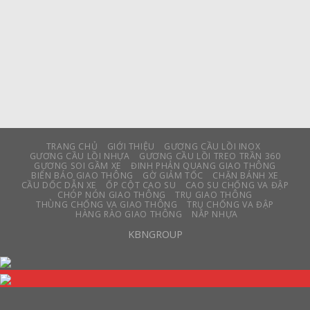
TRANG CHỦ
GIỚI THIỆU
GƯƠNG CẦU LỒI INOX
GƯƠNG CẦU LỒI NHỰA
GƯƠNG CẦU LỒI TREO TRẦN 360
GƯƠNG SOI GẦM XE
ĐINH PHẢN QUANG GIAO THÔNG
BIỂN BÁO GIAO THÔNG
GỜ GIẢM TỐC
CHẶN BÁNH XE
CẦU DỐC DẪN XE
ỐP CỘT CAO SU
CAO SU CHỐNG VA ĐẬP
CHÓP NÓN GIAO THÔNG
TRỤ GIAO THÔNG
THÙNG CHỐNG VA GIAO THÔNG
TRỤ CHỐNG VA ĐẬP
HÀNG RÀO GIAO THÔNG
NẮP NHỰA
KBNGROUP