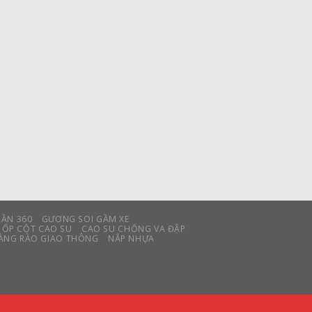
RẦN 360
GƯƠNG SOI GẦM XE
ỐP CỘT CAO SU
CAO SU CHỐNG VA ĐẬP
ÀNG RÀO GIAO THÔNG
NẮP NHỰA