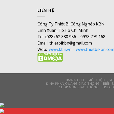
LIÊN HỆ
Công Ty Thiết Bị Công Nghệp KBN
Linh Xuân, Tp.Hồ Chí Minh
Tel: (028) 62 830 956 – 0938 779 168
Email: thietbikbn@gmail.com
Web:
www.kbn.vn
–
www.thietbikbn.co
TRANG CHỦ
GIỚI THIỆU
GƯ
ĐINH PHẢN QUANG GIAO THÔNG
BIỂN 
CHÓP NÓN GIAO THÔNG
TRỤ G