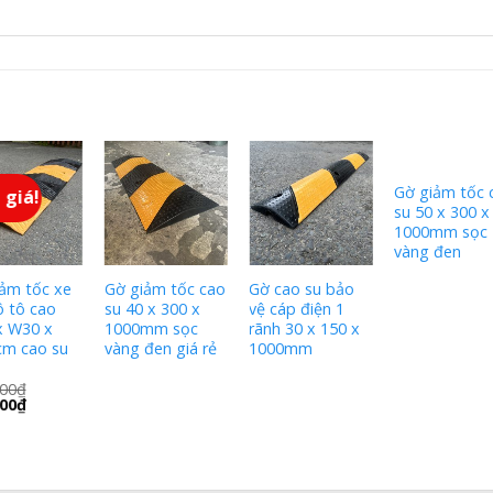
Gờ giảm tốc 
 giá!
su 50 x 300 x
1000mm sọc
vàng đen
ảm tốc xe
Gờ giảm tốc cao
Gờ cao su bảo
 tô cao
su 40 x 300 x
vệ cáp điện 1
x W30 x
1000mm sọc
rãnh 30 x 150 x
cm cao su
vàng đen giá rẻ
1000mm
00
₫
00
₫