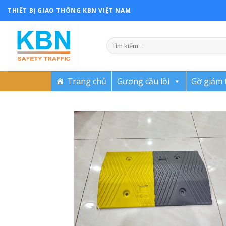
Skip
THIẾT BỊ GIAO THÔNG KBN VIỆT NAM
to
content
Trang chủ
Gương cầu lồi
Gờ giảm 