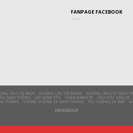
FANPAGE FACEBOOK
m
ƠNG CẦU LỒI INOX
GƯƠNG CẦU LỒI NHỰA
GƯƠNG CẦU LỒI TREO T
BÁO GIAO THÔNG
GỜ GIẢM TỐC
CHẶN BÁNH XE
CẦU DỐC DẪN XE
IAO THÔNG
THÙNG CHỐNG VA GIAO THÔNG
TRỤ CHỐNG VA ĐẬP
H
KBNGROUP