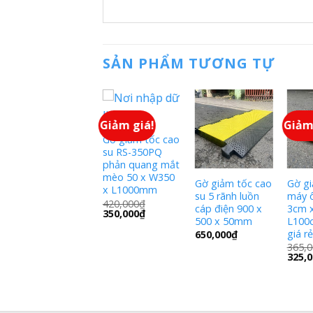
SẢN PHẨM TƯƠNG TỰ
Gờ giảm tốc xe
Giảm giá!
Giảm giá!
Giảm
máy KBI – 200
Gờ giảm tốc cao
cao 3cm x W200
su RS-350PQ
x L100cm chất
phản quang mắt
lượng
mèo 50 x W350
Gờ giảm tốc cao
Gờ gi
435,000
₫
x L1000mm
su 5 rãnh luồn
máy ô
395,000
₫
420,000
₫
cáp điện 900 x
3cm 
350,000
₫
500 x 50mm
L100
giá rẻ
650,000
₫
365,0
325,0