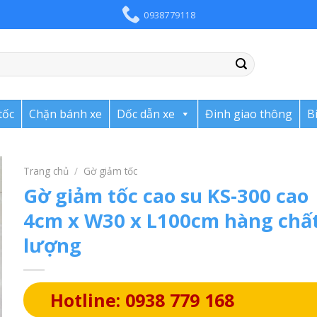
0938779118
tốc
Chặn bánh xe
Dốc dẫn xe
Đinh giao thông
B
Trang chủ
/
Gờ giảm tốc
Gờ giảm tốc cao su KS-300 cao
4cm x W30 x L100cm hàng chấ
lượng
Hotline: 0938 779 168