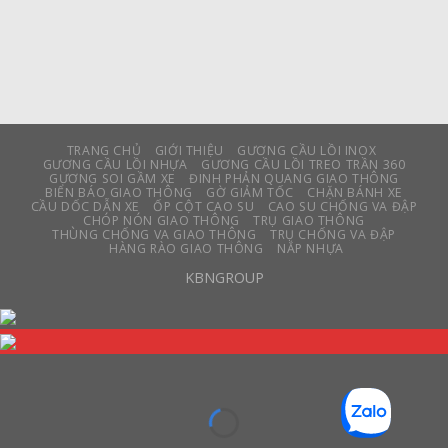
TRANG CHỦ
GIỚI THIỆU
GƯƠNG CẦU LỒI INOX
GƯƠNG CẦU LỒI NHỰA
GƯƠNG CẦU LỒI TREO TRẦN 360
GƯƠNG SOI GẦM XE
ĐINH PHẢN QUANG GIAO THÔNG
BIỂN BÁO GIAO THÔNG
GỜ GIẢM TỐC
CHẶN BÁNH XE
CẦU DỐC DẪN XE
ỐP CỘT CAO SU
CAO SU CHỐNG VA ĐẬP
CHÓP NÓN GIAO THÔNG
TRỤ GIAO THÔNG
THÙNG CHỐNG VA GIAO THÔNG
TRỤ CHỐNG VA ĐẬP
HÀNG RÀO GIAO THÔNG
NẮP NHỰA
KBNGROUP